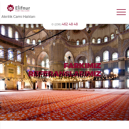
Akrilik Cami Halıları
462 48 48
0 (236)
FARKIMIZ
Marka güvendir...
REFERANSLARIMIZ