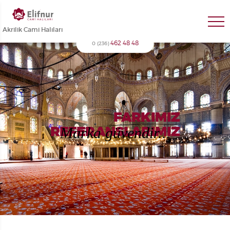
Akrilik Cami Halıları
462 48 48
0 (236)
FARKIMIZ
Marka güvendir...
REFERANSLARIMIZ